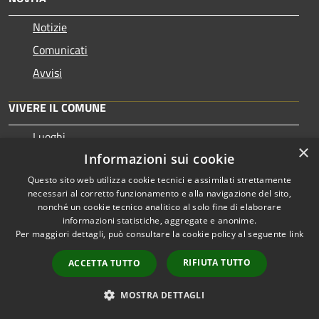
Notizie
Comunicati
Avvisi
VIVERE IL COMUNE
Luoghi
×
Informazioni sui cookie
Eventi
Questo sito web utilizza cookie tecnici e assimilati strettamente
necessari al corretto funzionamento e alla navigazione del sito,
CONTATTI
nonché un cookie tecnico analitico al solo fine di elaborare
informazioni statistiche, aggregate e anonime.
Per maggiori dettagli, può consultare la cookie policy al seguente
link
Comune di Cattolica
Piazza Roosevelt 5 - 47841 - Cattolica
RIFIUTA TUTTO
ACCETTA TUTTO
Partita IVA: 00343840401
Codice Ufficio Fatturazione: UF5EHE
MOSTRA DETTAGLI
Codice ISTAT: 099002