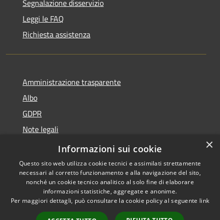
Segnalazione disservizio
Leggi le FAQ
Richiesta assistenza
Amministrazione trasparente
Albo
GDPR
Note legali
×
Dichiarazione di accessibilità
Informazioni sui cookie
Questo sito web utilizza cookie tecnici e assimilati strettamente
necessari al corretto funzionamento e alla navigazione del sito,
nonché un cookie tecnico analitico al solo fine di elaborare
informazioni statistiche, aggregate e anonime.
RSS
Copyright © 2026 • Comune di
Per maggiori dettagli, può consultare la cookie policy al seguente
link
Accessibilità
Cattolica • Powered by
Privacy
Municipium
Accesso
•