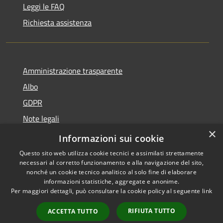
Leggi le FAQ
Richiesta assistenza
Amministrazione trasparente
Albo
GDPR
Note legali
×
Dichiarazione di accessibilità
Informazioni sui cookie
Questo sito web utilizza cookie tecnici e assimilati strettamente
necessari al corretto funzionamento e alla navigazione del sito,
nonché un cookie tecnico analitico al solo fine di elaborare
informazioni statistiche, aggregate e anonime.
RSS
Copyright © 2026 • Comune di
Per maggiori dettagli, può consultare la cookie policy al seguente
link
Accessibilità
Cattolica • Powered by
Privacy
Municipium
Accesso
•
RIFIUTA TUTTO
ACCETTA TUTTO
Cookie
redazione