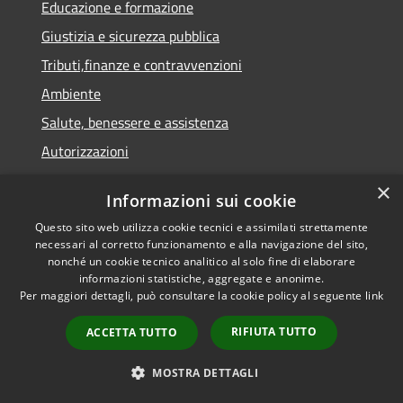
Educazione e formazione
Giustizia e sicurezza pubblica
Tributi,finanze e contravvenzioni
Ambiente
Salute, benessere e assistenza
Autorizzazioni
Agricoltura e pesca
×
Informazioni sui cookie
Questo sito web utilizza cookie tecnici e assimilati strettamente
NOVITÀ
necessari al corretto funzionamento e alla navigazione del sito,
nonché un cookie tecnico analitico al solo fine di elaborare
Notizie
informazioni statistiche, aggregate e anonime.
Comunicati
Per maggiori dettagli, può consultare la cookie policy al seguente
link
Avvisi
RIFIUTA TUTTO
ACCETTA TUTTO
VIVERE IL COMUNE
MOSTRA DETTAGLI