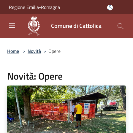
Salta al contenuto principale
Regione Emilia-Romagna
Comune di Cattolica
Home
>
Novità
>
Opere
Novità: Opere