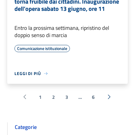
torna fruibile dai cittadini. Inaugurazione
dell’opera sabato 13 giugno, ore 11
Entro la prossima settimana, ripristino del
doppio senso di marcia
Comunicazione istituzionale
LEGGI DI PIÙ
1
2
3
...
6
Pagina precedente
Successiva 
Categorie