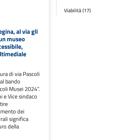
Viabilità (17)
ina, al via gli
r un museo
essibile,
ltimediale
tura di via Pascoli
e al bando
ccoli Musei 2024”.
i e Vice sindaco
tire
mento dei
rali significa
uro della