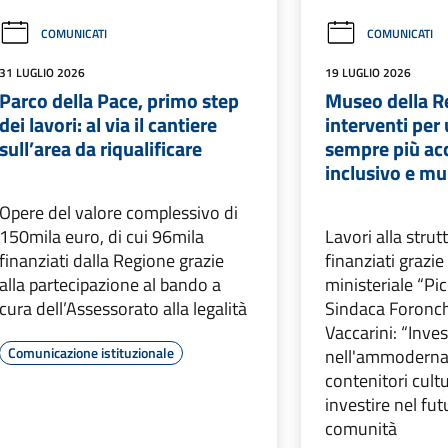
COMUNICATI
COMUNICATI
31 LUGLIO 2026
19 LUGLIO 2026
Parco della Pace, primo step
Museo della Reg
dei lavori: al via il cantiere
interventi pe
sull’area da riqualificare
sempre più acc
inclusivo e mu
Opere del valore complessivo di
150mila euro, di cui 96mila
Lavori alla strut
finanziati dalla Regione grazie
finanziati grazi
alla partecipazione al bando a
ministeriale “Pi
cura dell’Assessorato alla legalità
Sindaca Foronch
Vaccarini: “Inves
Comunicazione istituzionale
nell'ammoderna
contenitori cultu
investire nel fut
comunità