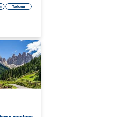
le
Turismo
giorno montano