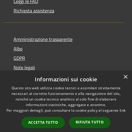
Leggi le FAQ
Richiesta assistenza
Amministrazione trasparente
Albo
GDPR
Note legali
×
Dichiarazione di accessibilità
Informazioni sui cookie
Questo sito web utilizza cookie tecnici e assimilati strettamente
necessari al corretto funzionamento e alla navigazione del sito,
nonché un cookie tecnico analitico al solo fine di elaborare
informazioni statistiche, aggregate e anonime.
RSS
Copyright © 2026 • Comune di
Per maggiori dettagli, può consultare la cookie policy al seguente
link
Accessibilità
Cattolica • Powered by
Privacy
Municipium
Accesso
•
RIFIUTA TUTTO
ACCETTA TUTTO
Cookie
redazione