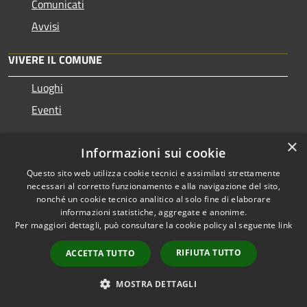
Comunicati
Avvisi
VIVERE IL COMUNE
Luoghi
Eventi
×
CONTATTI
Informazioni sui cookie
Questo sito web utilizza cookie tecnici e assimilati strettamente
Comune di Cattolica
necessari al corretto funzionamento e alla navigazione del sito,
Piazza Roosevelt 5 - 47841 - Cattolica
nonché un cookie tecnico analitico al solo fine di elaborare
informazioni statistiche, aggregate e anonime.
Partita IVA: 00343840401
Per maggiori dettagli, può consultare la cookie policy al seguente
link
Codice Ufficio Fatturazione: UF5EHE
Codice ISTAT: 099002
RIFIUTA TUTTO
ACCETTA TUTTO
Codice Catastale: C357
Codice IPA: c_c357
MOSTRA DETTAGLI