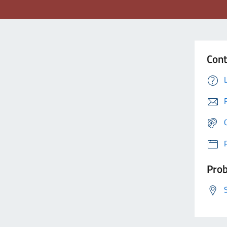
Cont
Prob