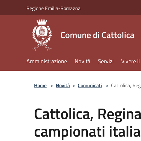
Salta al contenuto principale
Regione Emilia-Romagna
Comune di Cattolica
Amministrazione
Novità
Servizi
Vivere 
Home
>
Novità
>
Comunicati
>
Cattolica, Reg
Cattolica, Regin
campionati itali