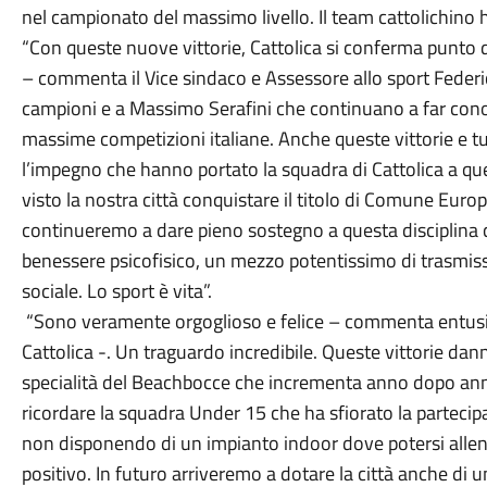
nel campionato del massimo livello. Il team cattolichino ha
“Con queste nuove vittorie, Cattolica si conferma punto d
– commenta il Vice sindaco e Assessore allo sport Federic
campioni e a Massimo Serafini che continuano a far conos
massime competizioni italiane. Anche queste vittorie e t
l’impegno che hanno portato la squadra di Cattolica a que
visto la nostra città conquistare il titolo di Comune Eu
continueremo a dare pieno sostegno a questa disciplina co
benessere psicofisico, un mezzo potentissimo di trasmissi
sociale. Lo sport è vita”.
“Sono veramente orgoglioso e felice – commenta entusia
Cattolica -. Un traguardo incredibile. Queste vittorie danno 
specialità del Beachbocce che incrementa anno dopo anno i
ricordare la squadra Under 15 che ha sfiorato la partecipa
non disponendo di un impianto indoor dove potersi alle
positivo. In futuro arriveremo a dotare la città anche di 