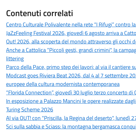
Contenuti correlati
Centro Culturale Polivalente nella rete “I Rifugi” contro l
JaZzFeeling Festival 2026, giovedì 6 agosto arriva a Catt
Out! 2026, alla scoperta del mondo attraverso gli occhi d
Anche a Cattolica “Piccoli gesti, grandi crimini", la campa
littering
Parco della Pace, primo step dei lavori: al via il cantiere su
Modcast goes Riviera Beat 2026, dal 4 al 7 settembre 202
europee della cultura modernista contemporanea
“Florida Connection”, giovedì 30 luglio terzo concerto di 
In esposizione a Palazzo Mancini le opere realizzate dagli
Turing Scheme 2026
Al via OUT! con "Priscilla, la Regina del deserto", lunedì 2
Sci sulla sabbia e Sciass: la montagna bergamasca conquis