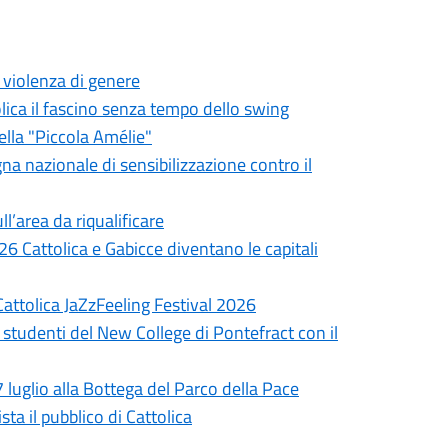
a violenza di genere
olica il fascino senza tempo dello swing
ella "Piccola Amélie"
gna nazionale di sensibilizzazione contro il
ll’area da riqualificare
6 Cattolica e Gabicce diventano le capitali
Cattolica JaZzFeeling Festival 2026
 studenti del New College di Pontefract con il
7 luglio alla Bottega del Parco della Pace
ta il pubblico di Cattolica