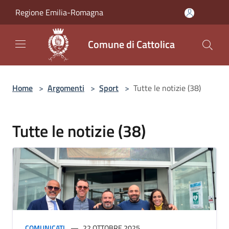
Salta al contenuto principale
Regione Emilia-Romagna
Comune di Cattolica
Home
>
Argomenti
>
Sport
>
Tutte le notizie (38)
Tutte le notizie (38)
COMUNICATI
22 OTTOBRE 2025