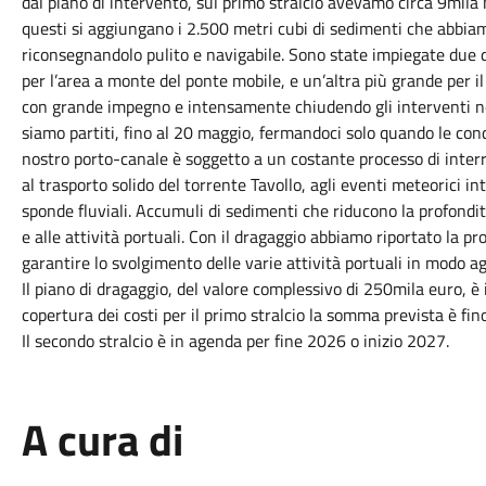
dal piano di intervento, sul primo stralcio avevamo circa 9mila 
questi si aggiungano i 2.500 metri cubi di sedimenti che abbia
riconsegnandolo pulito e navigabile. Sono state impiegate due d
per l’area a monte del ponte mobile, e un’altra più grande per i
con grande impegno e intensamente chiudendo gli interventi nel
siamo partiti, fino al 20 maggio, fermandoci solo quando le con
nostro porto-canale è soggetto a un costante processo di inter
al trasporto solido del torrente Tavollo, agli eventi meteorici i
sponde fluviali. Accumuli di sedimenti che riducono la profondit
e alle attività portuali. Con il dragaggio abbiamo riportato la 
garantire lo svolgimento delle varie attività portuali in modo ag
Il piano di dragaggio, del valore complessivo di 250mila euro, è
copertura dei costi per il primo stralcio la somma prevista è fi
Il secondo stralcio è in agenda per fine 2026 o inizio 2027.
A cura di