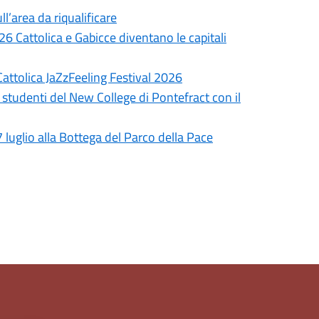
ll’area da riqualificare
6 Cattolica e Gabicce diventano le capitali
Cattolica JaZzFeeling Festival 2026
 studenti del New College di Pontefract con il
7 luglio alla Bottega del Parco della Pace