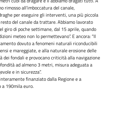
metri cubi da dragare e li abbiamo dragati tutti. A
mo rimosso all’imboccatura del canale,
raghe per eseguire gli interventi, una più piccola
l resto del canale da trattare. Abbiamo lavorato
 giro di poche settimane, dal 15 aprile, quando
dizioni meteo non lo permettevano”. E ancora: “Il
ramento dovuto a fenomeni naturali riconducibili
ntensi e mareggiate, e alla naturale erosione delle
à dei fondali e provocano criticità alla navigazione
profondità ad almeno 3 metri, misura adeguata a
evole e in sicurezza”.
 interamente finanziato dalla Regione e a
no a 190mila euro.