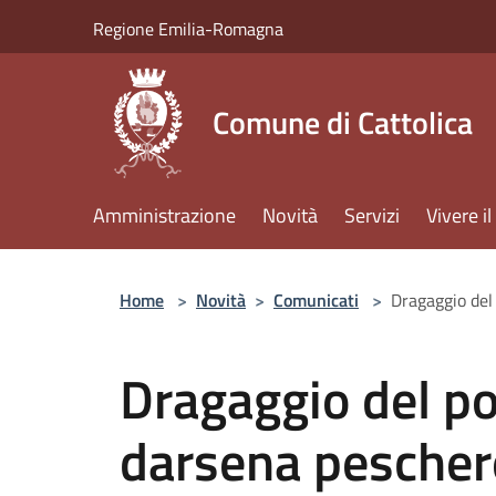
Salta al contenuto principale
Regione Emilia-Romagna
Comune di Cattolica
Amministrazione
Novità
Servizi
Vivere 
Home
>
Novità
>
Comunicati
>
Dragaggio del 
Dragaggio del po
darsena peschere