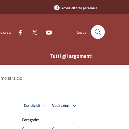
Accedi all'area personale
uici su
Cerca
Tutti gli argomenti
imo stralcio
Condividi
Vedi azioni
Categorie: