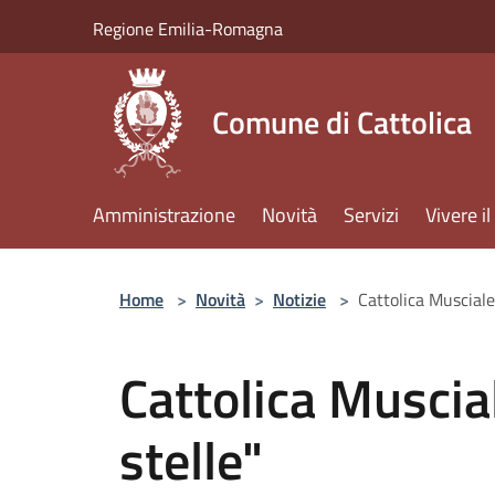
Salta al contenuto principale
Regione Emilia-Romagna
Comune di Cattolica
Amministrazione
Novità
Servizi
Vivere 
Home
>
Novità
>
Notizie
>
Cattolica Musciale 
Cattolica Muscial
stelle"