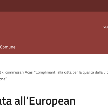
Seg
il Comune
7, commissari Aces: “Complimenti alla città per la qualità della v
ione”
ata all’European