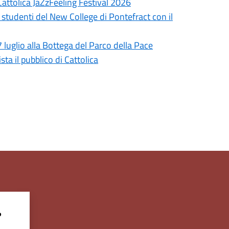
Cattolica JaZzFeeling Festival 2026
 studenti del New College di Pontefract con il
7 luglio alla Bottega del Parco della Pace
ta il pubblico di Cattolica
?