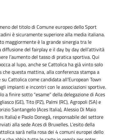
 meno del titolo di Comune europeo dello Sport
cittadini è sicuramente superiore alla media italiana.
pito maggiormente è la grande sinergia tra le
 diffusione del fairplay e il day by day dell’attività
nere l’aumento del tasso di pratica sportiva. Qui
occa al lupo, anche se Cattolica ha già vinto solo
es che questa mattina, alla conferenza stampa a
e su Cattolica come candidata all’European Town
agli impianti e incontri con le associazioni sportive.
olo a finire sotto “esame” della delegazione di Aces
liasco (GE), Tito (PZ), Palmi (RC), Agropoli (SA) e
rizio Santangelo (Aces Italia), Alessio Di Maio
s Italia) e Paolo Donegà, responsabile del settore
nviati alla sede Aces di Bruxelles. L’esito della
attolica sarà nella rosa dei 4 comuni europei dello
 e che abbia tutte le carte in regola per poter