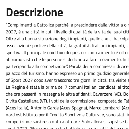
Descrizione
“Complimenti a Cattolica perché, a prescindere dalla vittoria o
2027, è una città in cui il livello di qualità della vita dei suoi 
Oltre alla buona situazione degli impianti, quello che ci ha col
associazioni sportive della città, la gratuità di alcuni impianti, la
sportiva. Il principale obiettivo di questo riconoscimento è otte
abbiamo visto che le persone si dedicano a fare movimento. In b
partecipando alla competizione”. Parola dei 5 commissari di Ac
palazzo del Turismo, hanno espresso un primo giudizio general
of Sport 2027 dopo aver trascorso tre giorni in città, tra visite 
La Regina è stata la prima dei 7 comuni italiani candidati al tit
che ora passerà in rassegna le altre sfidanti: Cavarzere (VE), Bog
Civita Castellana (VT). I voti della commissione, composta da Fab
(Aces Italia), Antonio Garde (Aces Spagna), Marco Lombardi (Ace
nord est Istituto per il Credito Sportivo e Culturale, sono stati i
competizione sarà reso noto a ottobre. Solo allora si saprà se C
sport 2027. “Noi crediamo che Cattolica sia una città dello sport