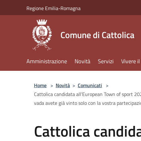
Salta al contenuto principale
Regione Emilia-Romagna
Comune di Cattolica
Amministrazione
Novità
Servizi
Vivere 
Home
>
Novità
>
Comunicati
>
Cattolica candidata all’European Town of sport 202
vada avete già vinto solo con la vostra partecipaz
Cattolica candid