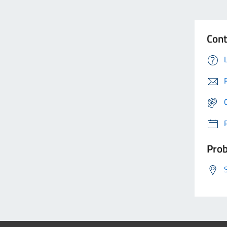
Cont
Prob