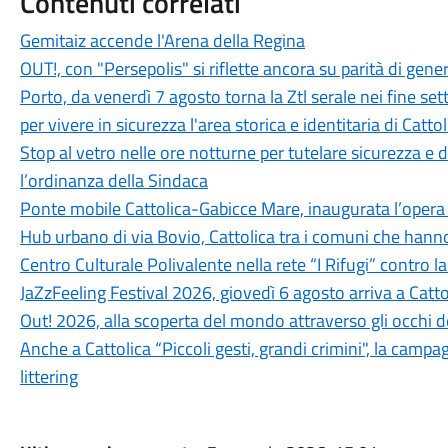
Contenuti correlati
Gemitaiz accende l'Arena della Regina
OUT!, con "Persepolis" si riflette ancora su parità di genere,
Porto, da venerdì 7 agosto torna la Ztl serale nei fine 
per vivere in sicurezza l'area storica e identitaria di Cattol
Stop al vetro nelle ore notturne per tutelare sicurezza e
l’ordinanza della Sindaca
Ponte mobile Cattolica-Gabicce Mare, inaugurata l’opera r
Hub urbano di via Bovio, Cattolica tra i comuni che hann
Centro Culturale Polivalente nella rete “I Rifugi” contro l
JaZzFeeling Festival 2026, giovedì 6 agosto arriva a Catt
Out! 2026, alla scoperta del mondo attraverso gli occhi d
Anche a Cattolica “Piccoli gesti, grandi crimini", la campa
littering