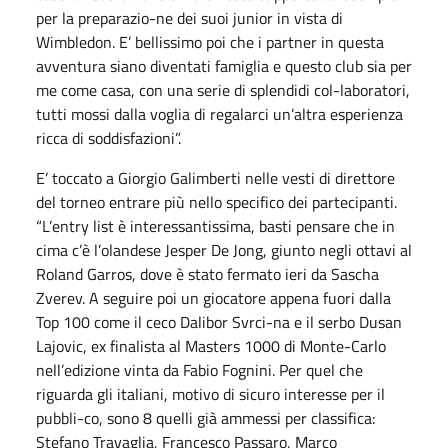
per la preparazio-ne dei suoi junior in vista di
Wimbledon. E’ bellissimo poi che i partner in questa
avventura siano diventati famiglia e questo club sia per
me come casa, con una serie di splendidi col-laboratori,
tutti mossi dalla voglia di regalarci un’altra esperienza
ricca di soddisfazioni”.
E’ toccato a Giorgio Galimberti nelle vesti di direttore
del torneo entrare più nello specifico dei partecipanti.
“L’entry list è interessantissima, basti pensare che in
cima c’è l’olandese Jesper De Jong, giunto negli ottavi al
Roland Garros, dove è stato fermato ieri da Sascha
Zverev. A seguire poi un giocatore appena fuori dalla
Top 100 come il ceco Dalibor Svrci-na e il serbo Dusan
Lajovic, ex finalista al Masters 1000 di Monte-Carlo
nell’edizione vinta da Fabio Fognini. Per quel che
riguarda gli italiani, motivo di sicuro interesse per il
pubbli-co, sono 8 quelli già ammessi per classifica:
Stefano Travaglia, Francesco Passaro, Marco