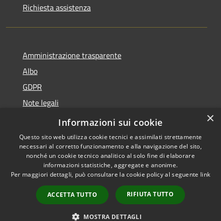
Richiesta assistenza
Amministrazione trasparente
Albo
GDPR
Note legali
×
Dichiarazione di accessibilità
Informazioni sui cookie
Questo sito web utilizza cookie tecnici e assimilati strettamente
necessari al corretto funzionamento e alla navigazione del sito,
nonché un cookie tecnico analitico al solo fine di elaborare
informazioni statistiche, aggregate e anonime.
RSS
Copyright © 2026 • Comune di
Per maggiori dettagli, può consultare la cookie policy al seguente
link
Accessibilità
Cattolica • Powered by
Privacy
Municipium
Accesso
•
RIFIUTA TUTTO
ACCETTA TUTTO
Cookie
redazione
Mappa del sito
MOSTRA DETTAGLI