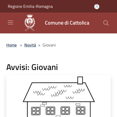
Salta al contenuto principale
Regione Emilia-Romagna
Comune di Cattolica
Home
>
Novità
>
Giovani
Avvisi: Giovani