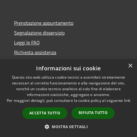
Prenotazione appuntamento
Segnalazione disservizio
Leggi le FAQ
Richiesta assistenza
×
Informazioni sui cookie
Questo sito web utilizza cookie tecnici e assimilati strettamente
Amministrazione trasparente
necessari al corretto funzionamento e alla navigazione del sito,
nonché un cookie tecnico analitico al solo fine di elaborare
Albo
informazioni statistiche, aggregate e anonime.
GDPR
Per maggiori dettagli, può consultare la cookie policy al seguente
link
Note legali
RIFIUTA TUTTO
ACCETTA TUTTO
Dichiarazione di accessibilità
MOSTRA DETTAGLI