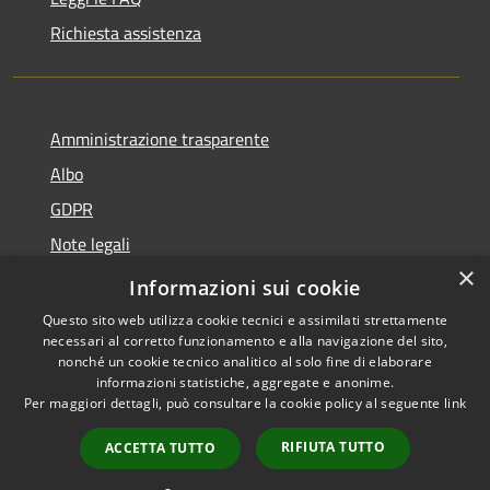
Richiesta assistenza
Amministrazione trasparente
Albo
GDPR
Note legali
×
Dichiarazione di accessibilità
Informazioni sui cookie
Questo sito web utilizza cookie tecnici e assimilati strettamente
necessari al corretto funzionamento e alla navigazione del sito,
nonché un cookie tecnico analitico al solo fine di elaborare
informazioni statistiche, aggregate e anonime.
RSS
Copyright © 2026 • Comune di
Per maggiori dettagli, può consultare la cookie policy al seguente
link
Accessibilità
Cattolica • Powered by
Privacy
Municipium
Accesso
•
RIFIUTA TUTTO
ACCETTA TUTTO
Cookie
redazione