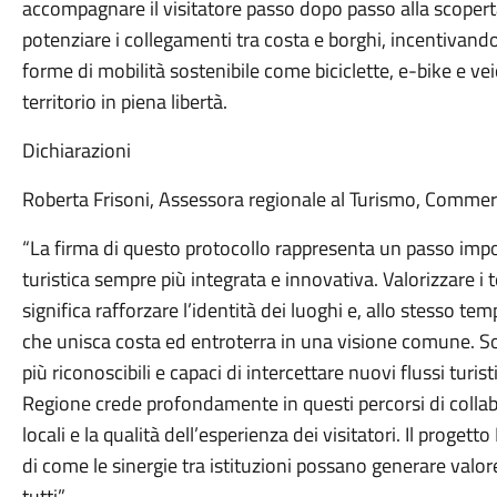
accompagnare il visitatore passo dopo passo alla scoperta 
potenziare i collegamenti tra costa e borghi, incentivan
forme di mobilità sostenibile come biciclette, e-bike e veic
territorio in piena libertà.
Dichiarazioni
Roberta Frisoni, Assessora regionale al Turismo, Commerc
“La firma di questo protocollo rappresenta un passo imp
turistica sempre più integrata e innovativa. Valorizzare i 
significa rafforzare l’identità dei luoghi e, allo stesso 
che unisca costa ed entroterra in una visione comune. So
più riconoscibili e capaci di intercettare nuovi flussi turi
Regione crede profondamente in questi percorsi di colla
locali e la qualità dell’esperienza dei visitatori. Il proge
di come le sinergie tra istituzioni possano generare valor
tutti”.