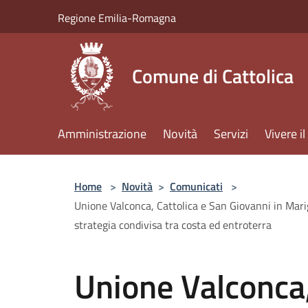
Salta al contenuto principale
Regione Emilia-Romagna
Comune di Cattolica
Amministrazione
Novità
Servizi
Vivere 
Home
>
Novità
>
Comunicati
>
Unione Valconca, Cattolica e San Giovanni in Marign
strategia condivisa tra costa ed entroterra
Unione Valconca,