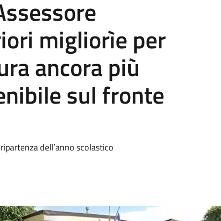
. Assessore
iori migliorìe per
tura ancora più
enibile sul fronte
 ripartenza dell’anno scolastico