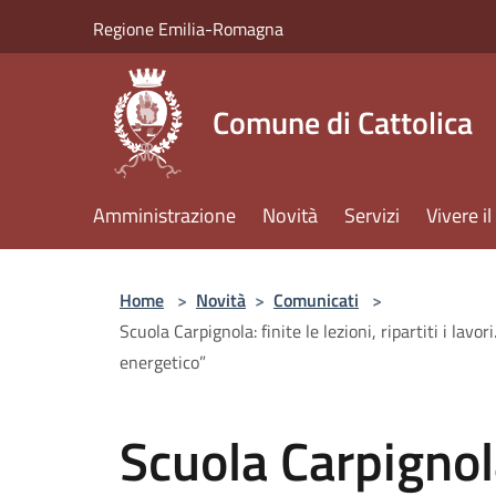
Salta al contenuto principale
Regione Emilia-Romagna
Comune di Cattolica
Amministrazione
Novità
Servizi
Vivere 
Home
>
Novità
>
Comunicati
>
Scuola Carpignola: finite le lezioni, ripartiti i lav
energetico”
Scuola Carpignola: