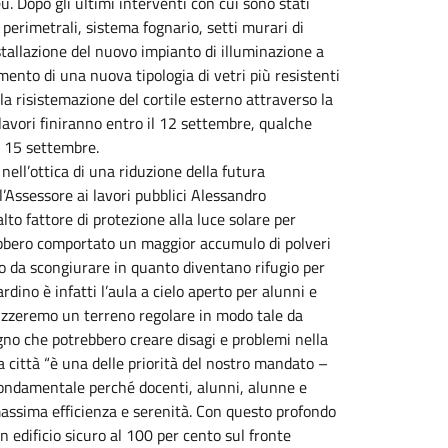
. Dopo gli ultimi interventi con cui sono stati
 perimetrali, sistema fognario, setti murari di
nstallazione del nuovo impianto di illuminazione a
ento di una nuova tipologia di vetri più resistenti
lla risistemazione del cortile esterno attraverso la
 lavori finiranno entro il 12 settembre, qualche
il 15 settembre.
nell’ottica di una riduzione della futura
’Assessore ai lavori pubblici Alessandro
lto fattore di protezione alla luce solare per
ebbero comportato un maggior accumulo di polveri
ono da scongiurare in quanto diventano rifugio per
ardino è infatti l’aula a cielo aperto per alunni e
lizzeremo un terreno regolare in modo tale da
gno che potrebbero creare disagi e problemi nella
la città “è una delle priorità del nostro mandato –
è fondamentale perché docenti, alunni, alunne e
 massima efficienza e serenità. Con questo profondo
 edificio sicuro al 100 per cento sul fronte