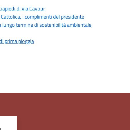
ciapiedi di via Cavour
i Cattolica, i complimenti del presidente
lungo termine di sostenibilità ambientale,
di prima pioggia
?