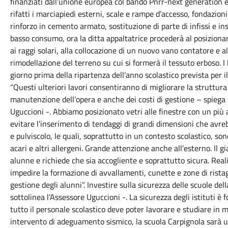
finanziati dall’unione europea col bando Pnrr-next generation eu
rifatti i marciapiedi esterni, scale e rampe d’accesso, fondazioni
rinforzo in cemento armato, sostituzione di parte di infissi e i
basso consumo, ora la ditta appaltatrice procederà al posizionam
ai raggi solari, alla collocazione di un nuovo vano contatore e a
rimodellazione del terreno su cui si formerà il tessuto erboso. I
giorno prima della ripartenza dell’anno scolastico prevista per 
“Questi ulteriori lavori consentiranno di migliorare la struttura 
manutenzione dell’opera e anche dei costi di gestione – spiega l
Uguccioni -. Abbiamo posizionato vetri alle finestre con un più a
evitare l’inserimento di tendaggi di grandi dimensioni che avr
e pulviscolo, le quali, soprattutto in un contesto scolastico, s
acari e altri allergeni. Grande attenzione anche all’esterno. Il gi
alunne e richiede che sia accogliente e soprattutto sicura. Rea
impedire la formazione di avvallamenti, cunette e zone di rista
gestione degli alunni”. Investire sulla sicurezza delle scuole del
sottolinea l’Assessore Uguccioni -. La sicurezza degli istituti 
tutto il personale scolastico deve poter lavorare e studiare in
intervento di adeguamento sismico, la scuola Carpignola sarà un