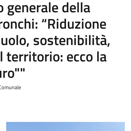
o generale della
oronchi: “Riduzione
olo, sostenibilità,
 territorio: ecco la
uro""
o Comunale