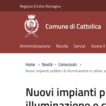
Salta al contenuto principale
Regione Emilia-Romagna
Comune di Cattolica
Amministrazione
Novità
Servizi
Vivere 
Home
>
Novità
>
Comunicati
>
Nuovi impianti pubblici di illuminazione e calore, 
Nuovi impianti p
illuminazione e c