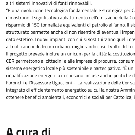
altri sistemi innovativi di fonti rinnovabili.
“È una rivoluzione tecnologica fondamentale e strategica per Ca
dimostrano il significativo abbattimento dell’emissione della C
risparmio di 150 tonnellate equivalenti di petrolio all’anno. Il 
strutturato permette anche di non risentire di eventuali impenn
dato estetico. I nuovi impianti con cui si sostituiranno quelli o
attuali canoni di decoro urbano, migliorando così il volto della ci
Il progetto prevede inoltre un unicum per la città: la costituzi
CER permettono ai cittadini e alle imprese di produrre, consum
sistema energetico locale più sostenibile e partecipativo. “È u
riqualificazione energetico in cui sono incluse anche politiche
Foronchi e l’Assessore Uguccioni -. La realizzazione delle Cer sa
integrato di efficientamento energetico su cui la nostra Ammini
ottenere benefici ambientali, economici e sociali per Cattolica, i
A cura di