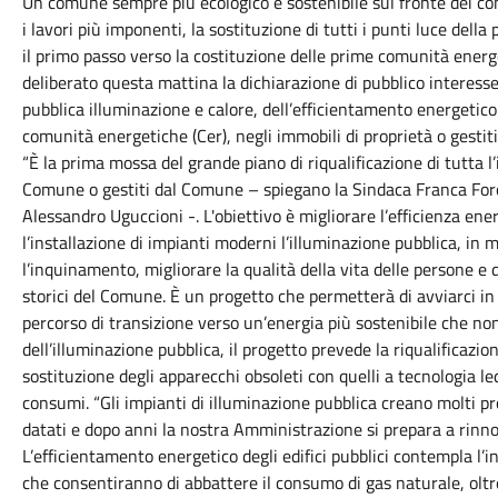
Un comune sempre più ecologico e sostenibile sul fronte dei co
i lavori più imponenti, la sostituzione di tutti i punti luce dell
il primo passo verso la costituzione delle prime comunità energ
deliberato questa mattina la dichiarazione di pubblico interesse
pubblica illuminazione e calore, dell’efficientamento energetico
comunità energetiche (Cer), negli immobili di proprietà o gestit
“È la prima mossa del grande piano di riqualificazione di tutta l’
Comune o gestiti dal Comune – spiegano la Sindaca Franca Foron
Alessandro Uguccioni -. L'obiettivo è migliorare l’efficienza en
l’installazione di impianti moderni l’illuminazione pubblica, in 
l’inquinamento, migliorare la qualità della vita delle persone e 
storici del Comune. È un progetto che permetterà di avviarci in
percorso di transizione verso un’energia più sostenibile che non 
dell’illuminazione pubblica, il progetto prevede la riqualificazion
sostituzione degli apparecchi obsoleti con quelli a tecnologia le
consumi. “Gli impianti di illuminazione pubblica creano molti p
datati e dopo anni la nostra Amministrazione si prepara a rinnova
L’efficientamento energetico degli edifici pubblici contempla l’
che consentiranno di abbattere il consumo di gas naturale, oltre