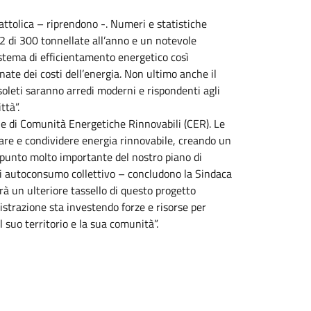
ttolica – riprendono -. Numeri e statistiche
o2 di 300 tonnellate all’anno e un notevole
sistema di efficientamento energetico così
ate dei costi dell’energia. Non ultimo anche il
bsoleti saranno arredi moderni e rispondenti agli
ttà”.
one di Comunità Energetiche Rinnovabili (CER). Le
are e condividere energia rinnovabile, creando un
n punto molto importante del nostro piano di
 di autoconsumo collettivo – concludono la Sindaca
rà un ulteriore tassello di questo progetto
strazione sta investendo forze e risorse per
l suo territorio e la sua comunità”.