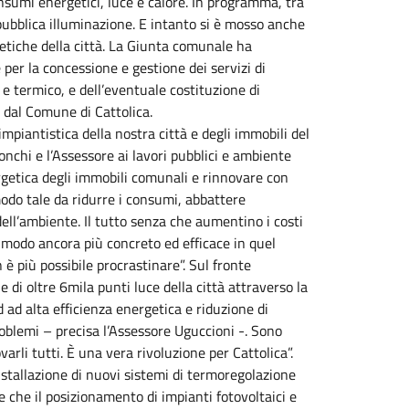
nsumi energetici, luce e calore. In programma, tra
a pubblica illuminazione. E intanto si è mosso anche
etiche della città. La Giunta comunale ha
 per la concessione e gestione dei servizi di
 e termico, e dell’eventuale costituzione di
i dal Comune di Cattolica.
impiantistica della nostra città e degli immobili del
chi e l’Assessore ai lavori pubblici e ambiente
ergetica degli immobili comunali e rinnovare con
modo tale da ridurre i consumi, abbattere
dell’ambiente. Il tutto senza che aumentino i costi
 modo ancora più concreto ed efficace in quel
è più possibile procrastinare”. Sul fronte
e di oltre 6mila punti luce della città attraverso la
d ad alta efficienza energetica e riduzione di
roblemi – precisa l’Assessore Uguccioni -. Sono
rli tutti. È una vera rivoluzione per Cattolica”.
installazione di nuovi sistemi di termoregolazione
 che il posizionamento di impianti fotovoltaici e