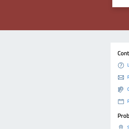
Cont
Prob