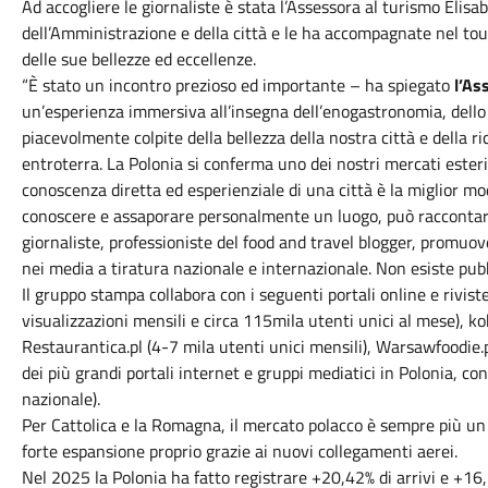
Ad accogliere le giornaliste è stata l’Assessora al turismo Elisab
dell’Amministrazione e della città e le ha accompagnate nel tour
delle sue bellezze ed eccellenze.
“È stato un incontro prezioso ed importante – ha spiegato
l’As
un’esperienza immersiva all’insegna dell’enogastronomia, dello
piacevolmente colpite della bellezza della nostra città e della ri
entroterra. La Polonia si conferma uno dei nostri mercati ester
conoscenza diretta ed esperienziale di una città è la miglior mod
conoscere e assaporare personalmente un luogo, può raccontarl
giornaliste, professioniste del food and travel blogger, promuov
nei media a tiratura nazionale e internazionale. Non esiste pubbl
Il gruppo stampa collabora con i seguenti portali online e rivis
visualizzazioni mensili e circa 115mila utenti unici al mese), kobi
Restaurantica.pl (4-7 mila utenti unici mensili), Warsawfoodie.p
dei più grandi portali internet e gruppi mediatici in Polonia, con 
nazionale).
Per Cattolica e la Romagna, il mercato polacco è sempre più un 
forte espansione proprio grazie ai nuovi collegamenti aerei.
Nel 2025 la Polonia ha fatto registrare +20,42% di arrivi e +1