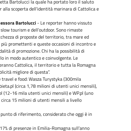
etta Bartolucci la quale ha portato loro il saluto
 alla scoperta dell’identità marinara di Cattolica e
sessora Bartolucci
- Le reporter hanno vissuto
 slow tourism e dell’outdoor. Sono rimaste
cchezza di proposte del territorio, tra mare ed
i più promettenti e queste occasioni di incontro e
alità di promozione. Chi ha la possibilità di
o in modo autentico e coinvolgente. Le
eranno Cattolica, il territorio e tutta la Romagna
icità migliore di questa”.
te travel e food: Wasza Turystyka (300mila
eta.pl (circa 1,78 milioni di utenti unici mensili),
l (12-16 mila utenti unici mensili) e WP.pl (uno
circa 15 milioni di utenti mensili a livello
punto di riferimento, considerato che oggi è in
6,17% di presenze in Emilia-Romagna sull’anno