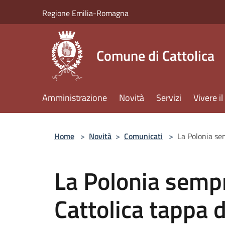
Salta al contenuto principale
Regione Emilia-Romagna
Comune di Cattolica
Amministrazione
Novità
Servizi
Vivere 
Home
>
Novità
>
Comunicati
>
La Polonia sem
La Polonia sempr
Cattolica tappa d