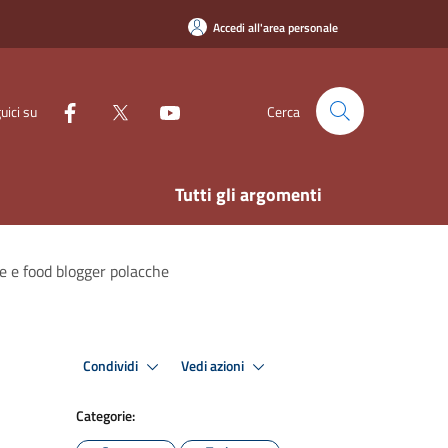
Accedi all'area personale
uici su
Cerca
Tutti gli argomenti
te e food blogger polacche
Condividi
Vedi azioni
Categorie: