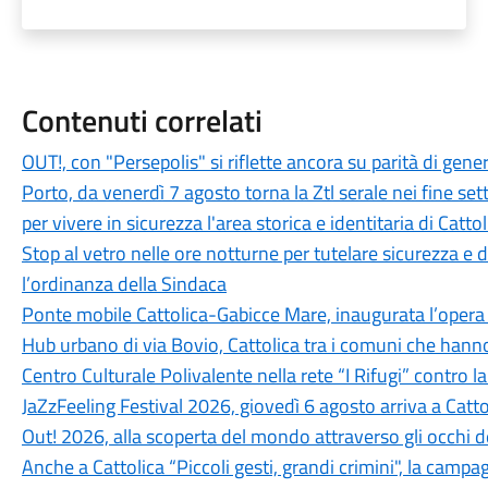
Contenuti correlati
OUT!, con "Persepolis" si riflette ancora su parità di genere,
Porto, da venerdì 7 agosto torna la Ztl serale nei fine 
per vivere in sicurezza l'area storica e identitaria di Cattol
Stop al vetro nelle ore notturne per tutelare sicurezza e
l’ordinanza della Sindaca
Ponte mobile Cattolica-Gabicce Mare, inaugurata l’opera r
Hub urbano di via Bovio, Cattolica tra i comuni che hann
Centro Culturale Polivalente nella rete “I Rifugi” contro l
JaZzFeeling Festival 2026, giovedì 6 agosto arriva a Catt
Out! 2026, alla scoperta del mondo attraverso gli occhi d
Anche a Cattolica “Piccoli gesti, grandi crimini", la campa