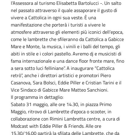
l’Assessora al turismo Elisabetta Bartolucci -. Un salto
nel passato attraverso il quale assaporare il gusto di
vivere a Cattolica in ogni sua veste. È una
manifestazione che porterà i turisti a vivere le
atmosfere attraverso gli elementi più iconici dell’epoca,
come le lambrette che sfileranno da Cattolica a Gabicce
Mare e Monte, la musica, i vinili e i balli del tempo, gli
abiti in stile e i colori pastello. Avremo dj e musicisti di
fama internazionale e una dance floor fronte mare, fino
a sera sotto luci felliniane”. A inaugurare “Cattolica
retrò”, anche i direttori artistici e promotori Piero
Casanova, Sara Bolsci, Eddie Piller e Cristian Tarini e il
Vice Sindaco di Gabicce Mare Matteo Sanchioni.
Il programma in dettaglio:
Sabato 31 maggio, alle ore 14.30, in piazza Primo
Maggio, ritrovo di Lambrette d’epoca o scooter, in
collaborazione con Rimini Lambretta centre, a cura di
Modcast with Eddie Piller & Friends. Alle ore
15.30/16.00 partirà la sfilata delle Lambrette, che da