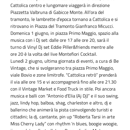
Cattolica centro e lungomare viaggerà in direzione
Piazzetta Valbruna di Gabicce Monte. All’ora del
tramonto, le lambrette d’epoca tornano a Cattolica e si
ritrovano in Piazza del Tramonto Gianfranco Micucci.
Domenica 1 giugno, in piazza Primo Maggio, spazio alla
musica con i Dj set: dalle ore 17 alle ore 20, sarà il
turno di Vinyl Dj set Eddie Piller&friends mentre alle
ore 20 è la volta del live Montefiori Cocktail.
Lunedì 2 giugno, ultima giornata di eventi, a cura di Be
Vintage, che si svolgeranno tra piazza Primo Maggio,
viale Bovio e zone limitrofe. “Cattolica retrò” prenderà
il via alle ore 15 e vi accompagnerà fino alle ore 21.30
con il Vintage Market e Food Truck in stile. Poi ancora
musica e balli con “Antonio d’Elia (Aj Dj)” e il suo swing,
jazz, lindy hop, balboa, shag, charleston e altro, dj e
ballerino che animerà la pista coinvolgendo turisti e
cittadini; la dj, cantante, pin up “Roberta Tarsi in arte
Miss Cherry Lady” con rhythm 'n blues, boogie woogie,