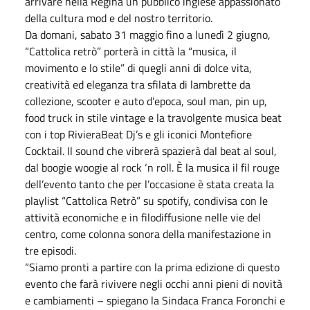
arrivare nella Regina un pubblico inglese appassionato
della cultura mod e del nostro territorio.
Da domani, sabato 31 maggio fino a lunedì 2 giugno,
“Cattolica retrò” porterà in città la “musica, il
movimento e lo stile” di quegli anni di dolce vita,
creatività ed eleganza tra sfilata di lambrette da
collezione, scooter e auto d’epoca, soul man, pin up,
food truck in stile vintage e la travolgente musica beat
con i top RivieraBeat Dj’s e gli iconici Montefiore
Cocktail. Il sound che vibrerà spazierà dal beat al soul,
dal boogie woogie al rock ‘n roll. È la musica il fil rouge
dell’evento tanto che per l’occasione è stata creata la
playlist “Cattolica Retrò” su spotify, condivisa con le
attività economiche e in filodiffusione nelle vie del
centro, come colonna sonora della manifestazione in
tre episodi.
“Siamo pronti a partire con la prima edizione di questo
evento che farà rivivere negli occhi anni pieni di novità
e cambiamenti – spiegano la Sindaca Franca Foronchi e