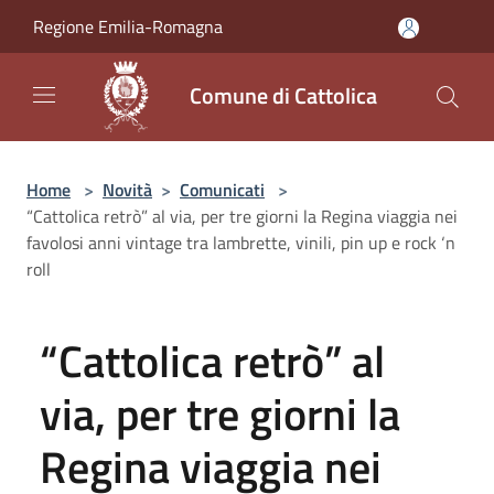
Salta al contenuto principale
Regione Emilia-Romagna
Comune di Cattolica
Home
>
Novità
>
Comunicati
>
“Cattolica retrò” al via, per tre giorni la Regina viaggia nei
favolosi anni vintage tra lambrette, vinili, pin up e rock ‘n
roll
“Cattolica retrò” al
via, per tre giorni la
Regina viaggia nei