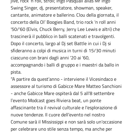
jive, rock 'n roll, stroll; Ingo Pasquali alias Mr Ingo
Swing Singer, dj, presentatore, showman, speaker,
cantante, animatore e ballerino. Clou della giornata, il
concerto della Ol’ Boogies Band, trio rock 'n roll anni
'50/'60 (Elvis, Chuck Berry, Jerry Lee Lewis e altri) che
trascinerà il pubblico in balli scatenati e travolgenti.
Dopo il concerto, largo al Dj set Battle in cui i Dj si
sfideranno a colpi di musica in turni di 15/30 minuti
ciascuno con brani dagli anni '20 ai '60,
accompagnando i balli di gruppo e i maestri da ballo in
pista.
“A partire da quest’anno - interviene il Vicesindaco e
assessore al turismo di Gabicce Mare Matteo Sanchioni
- anche Gabicce Mare ospiterà dal 5 all’8 settembre
l’evento Modcast goes Riviera beat, un ponte
affascinante tra il revival culturale e l'esplorazione di
nuove tendenze. Il cuore dell’evento nel nostro
Comune sarà il Mississippi e non sarà solo un'occasione
per celebrare uno stile senza tempo, ma anche per