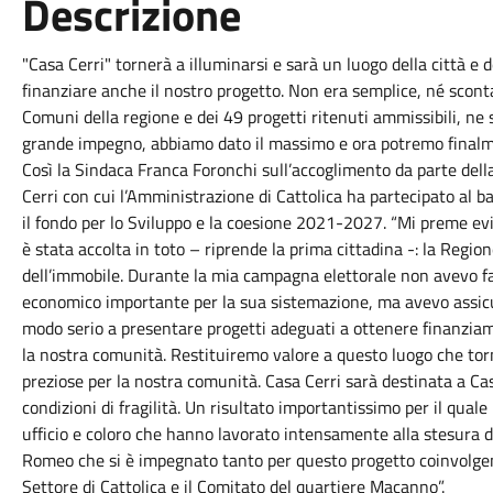
Descrizione
"Casa Cerri" tornerà a illuminarsi e sarà un luogo della città e d
finanziare anche il nostro progetto. Non era semplice, né scon
Comuni della regione e dei 49 progetti ritenuti ammissibili, ne 
grande impegno, abbiamo dato il massimo e ora potremo finalme
Così la Sindaca Franca Foronchi sull’accoglimento da parte de
Cerri con cui l’Amministrazione di Cattolica ha partecipato al 
il fondo per lo Sviluppo e la coesione 2021-2027. “Mi preme evi
è stata accolta in toto – riprende la prima cittadina -: la Regi
dell’immobile. Durante la mia campagna elettorale non avevo fa
economico importante per la sua sistemazione, ma avevo assicu
modo serio a presentare progetti adeguati a ottenere finanziame
la nostra comunità. Restituiremo valore a questo luogo che tor
preziose per la nostra comunità. Casa Cerri sarà destinata a Cas
condizioni di fragilità. Un risultato importantissimo per il quale
ufficio e coloro che hanno lavorato intensamente alla stesura d
Romeo che si è impegnato tanto per questo progetto coinvolgend
Settore di Cattolica e il Comitato del quartiere Macanno”.