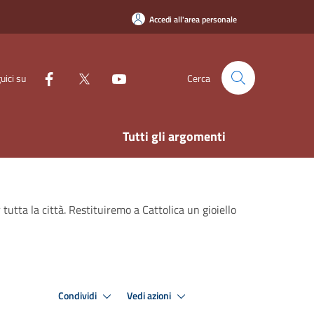
Accedi all'area personale
uici su
Cerca
Tutti gli argomenti
tutta la città. Restituiremo a Cattolica un gioiello
Condividi
Vedi azioni