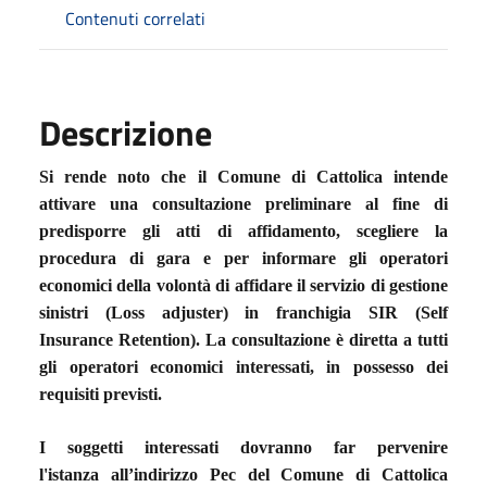
Contenuti correlati
Descrizione
Si rende noto che i
l Comune di Cattolica
intende
attivare un
a consultazione preliminare
al fine di
predisporre gli atti di affidamento,
scegliere la
procedura di gara
e per informare gli operatori
economici della volontà di affidare
i
l
servizio di
gestione
sinistri (Loss adjuster) in franchigia SIR (Self
Insurance Retention).
L
a consultazione
è dirett
a
a tutti
gli operatori economici interessati, in possesso dei
requisiti previsti.
I soggetti interessati dovranno far pervenire
l'istanza
all’indirizzo
P
ec del Comune di Cattolica