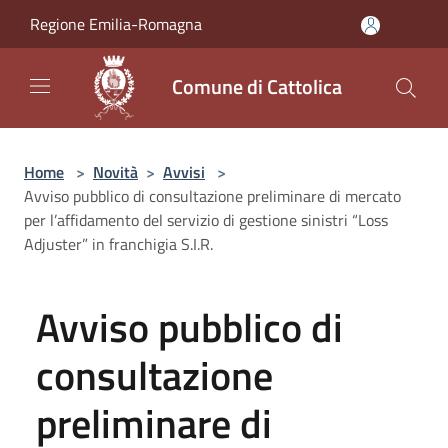
Salta al contenuto principale
Regione Emilia-Romagna
Comune di Cattolica
Home
>
Novità
>
Avvisi
>
Avviso pubblico di consultazione preliminare di mercato
per l’affidamento del servizio di gestione sinistri “Loss
Adjuster” in franchigia S.I.R.
Avviso pubblico di
consultazione
preliminare di