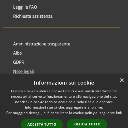
Leggi le FAQ
Richiesta assistenza
Amministrazione trasparente
Albo
GDPR
Note legali
×
Dichiarazione di accessibilità
Informazioni sui cookie
Questo sito web utilizza cookie tecnici e assimilati strettamente
necessari al corretto funzionamento e alla navigazione del sito,
nonché un cookie tecnico analitico al solo fine di elaborare
informazioni statistiche, aggregate e anonime.
RSS
Copyright © 2026 • Comune di
Per maggiori dettagli, può consultare la cookie policy al seguente
link
Accessibilità
Cattolica • Powered by
Privacy
Municipium
Accesso
•
RIFIUTA TUTTO
ACCETTA TUTTO