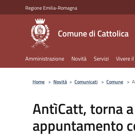
Salta al contenuto principale
Regione Emilia-Romagna
Comune di Cattolica
Amministrazione
Novità
Servizi
Vivere 
Home
>
Novità
>
Comunicati
>
Comune
>
A
AntìCatt, torna a
appuntamento co