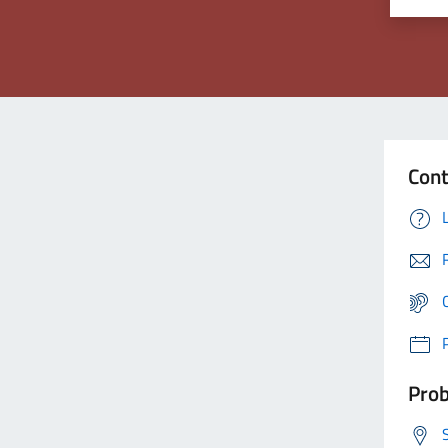
Cont
Prob