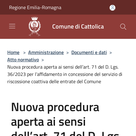
Salta al contenuto principale
Regione Emilia-Romagna
Comune di Cattolica
Home
>
Amministrazione
>
Documenti e dati
>
Atto normativo
>
Nuova procedura aperta ai sensi dell’art. 71 del D. Lgs.
36/2023 per l’affidamento in concessione del servizio di
riscossione coattiva delle entrate del Comune
Nuova procedura
aperta ai sensi
dell’art. 71 del D. Lgs.