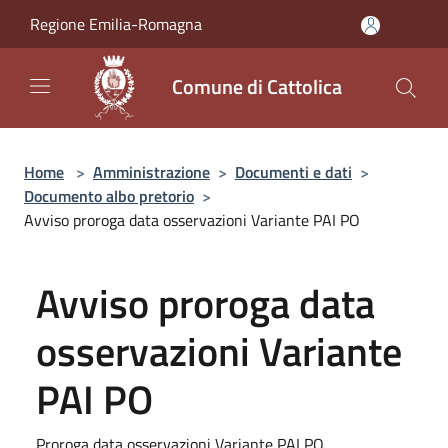
Salta al contenuto principale
Regione Emilia-Romagna
Comune di Cattolica
Home
>
Amministrazione
>
Documenti e dati
>
Documento albo pretorio
>
Avviso proroga data osservazioni Variante PAI PO
Avviso proroga data
osservazioni Variante
PAI PO
Proroga data osservazioni Variante PAI PO