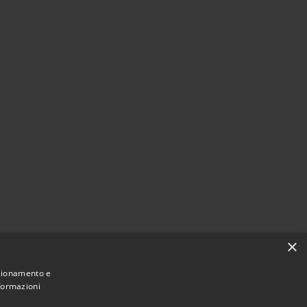
×
nzionamento e
nformazioni