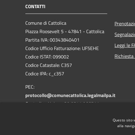
CONTATTI
Comune di Cattolica
Prenotaz
Piazza Roosevelt 5 - 47841 - Cattolica
Segnalazi
Partita IVA: 00343840401
Leggi le 
Codice Ufficio Fatturazione: UF5EHE
Richiesta
Codice ISTAT: 099002
Codice Catastale: C357
Codice IPA: c_c357
PEC:
protocollo@comunecattolica.legalmailpa.it
Centralino Unico: +39 0541 966511
Polizia Locale: +39 0541 966611
Questo sito 
alla navig