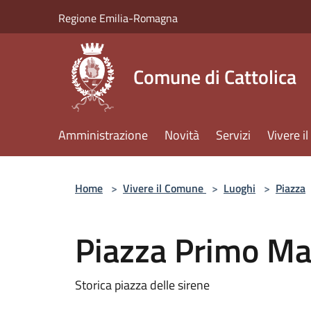
Salta al contenuto principale
Regione Emilia-Romagna
Comune di Cattolica
Amministrazione
Novità
Servizi
Vivere 
Home
>
Vivere il Comune
>
Luoghi
>
Piazza
Piazza Primo Ma
Storica piazza delle sirene