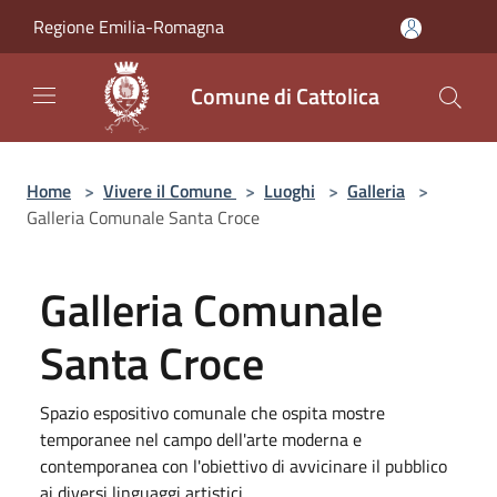
Salta al contenuto principale
Regione Emilia-Romagna
Comune di Cattolica
Home
>
Vivere il Comune
>
Luoghi
>
Galleria
>
Galleria Comunale Santa Croce
Galleria Comunale
Santa Croce
Spazio espositivo comunale che ospita mostre
temporanee nel campo dell'arte moderna e
contemporanea con l'obiettivo di avvicinare il pubblico
ai diversi linguaggi artistici.