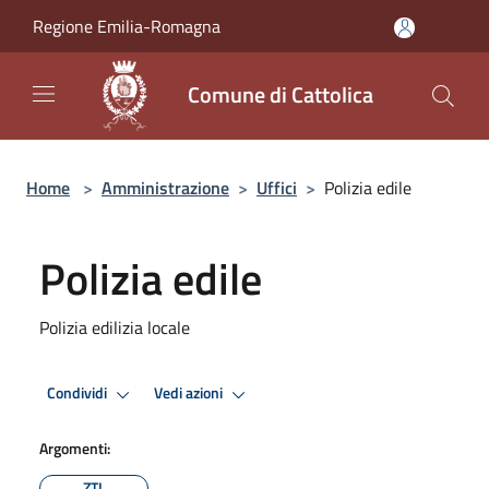
Salta al contenuto principale
Regione Emilia-Romagna
Comune di Cattolica
Home
>
Amministrazione
>
Uffici
>
Polizia edile
Polizia edile
Polizia edilizia locale
Condividi
Vedi azioni
Argomenti:
ZTL