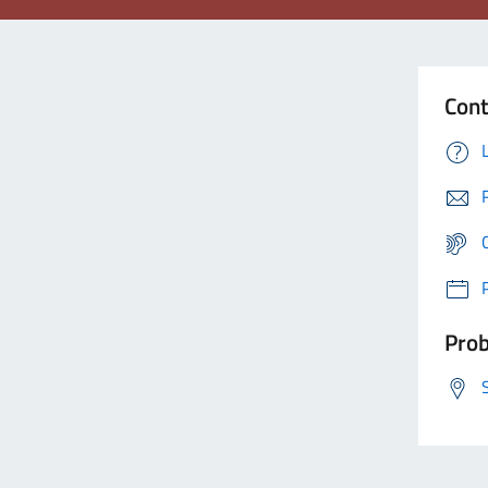
Cont
Prob