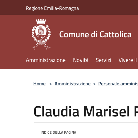
Salta al contenuto principale
Regione Emilia-Romagna
Comune di Cattolica
Amministrazione
Novità
Servizi
Vivere 
Home
>
Amministrazione
>
Personale amminis
Claudia Marisel 
INDICE DELLA PAGINA