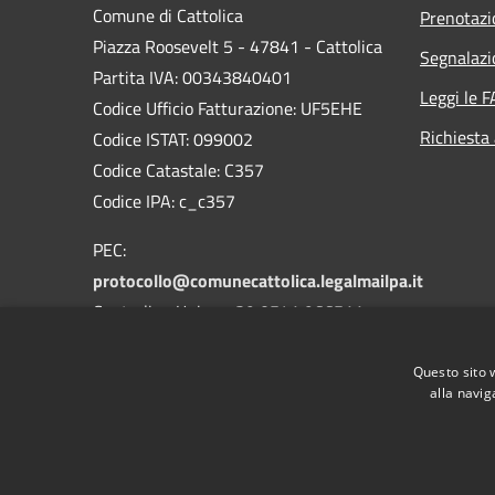
Comune di Cattolica
Prenotaz
Piazza Roosevelt 5 - 47841 - Cattolica
Segnalazi
Partita IVA: 00343840401
Leggi le 
Codice Ufficio Fatturazione: UF5EHE
Richiesta
Codice ISTAT: 099002
Codice Catastale: C357
Codice IPA: c_c357
PEC:
protocollo@comunecattolica.legalmailpa.it
Centralino Unico: +39 0541 966511
Polizia Locale: +39 0541 966611
Questo sito 
alla navig