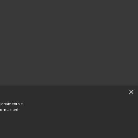
×
nzionamento e
nformazioni