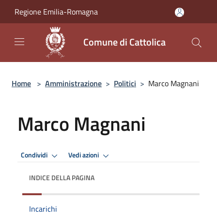
Salta al contenuto principale
Regione Emilia-Romagna
Comune di Cattolica
Home
>
Amministrazione
>
Politici
>
Marco Magnani
Marco Magnani
Condividi
Vedi azioni
INDICE DELLA PAGINA
Incarichi