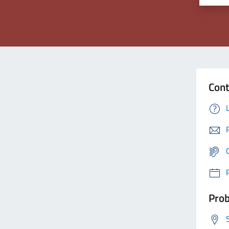
Cont
Prob