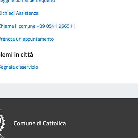
Richiedi Assistenza
Chiama il comune +39 0541 966511
Prenota un appuntamento
lemi in città
Segnala disservizio
Comune di Cattolica