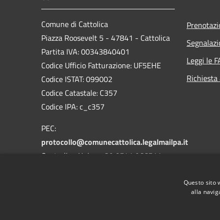
Comune di Cattolica
Prenotaz
Piazza Roosevelt 5 - 47841 - Cattolica
Segnalazi
Partita IVA: 00343840401
Leggi le 
Codice Ufficio Fatturazione: UF5EHE
Richiesta
Codice ISTAT: 099002
Codice Catastale: C357
Codice IPA: c_c357
PEC:
protocollo@comunecattolica.legalmailpa.it
Centralino Unico: +39 0541 966511
Polizia Locale: +39 0541 966611
Questo sito 
alla navig