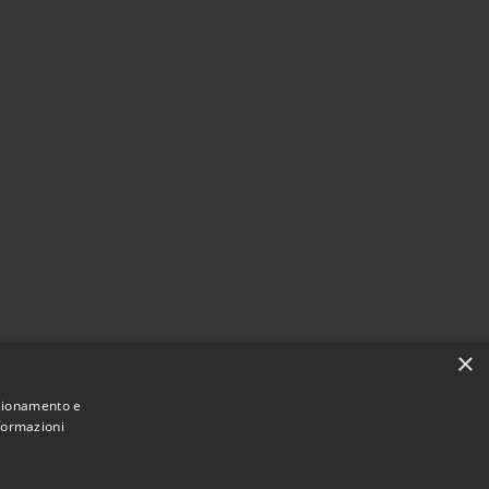
×
nzionamento e
nformazioni