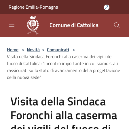
Salta al contenuto principale
Regione Emilia-Romagna
Comune di Cattolica
Home
>
Novità
>
Comunicati
>
Visita della Sindaca Foronchi alla caserma dei vigili del
fuoco di Cattolica: “Incontro importante in cui siamo stati
rassicurati sullo stato di avanzamento della progettazione
della nuova sede”
Visita della Sindaca
Foronchi alla caserma
dei vigili del fuoco di