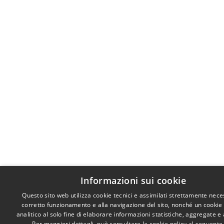
Informazioni sui cookie
Questo sito web utilizza cookie tecnici e assimilati strettamente nece
corretto funzionamento e alla navigazione del sito, nonché un cookie
analitico al solo fine di elaborare informazioni statistiche, aggregate 
Per maggiori dettagli, può consultare la cookie policy al seguent