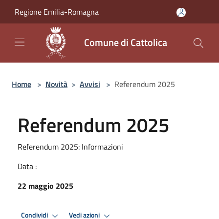
Salta al contenuto principale
Regione Emilia-Romagna
Comune di Cattolica
Home
>
Novità
>
Avvisi
>
Referendum 2025
Referendum 2025
Referendum 2025: Informazioni
Data :
22 maggio 2025
Condividi
Vedi azioni