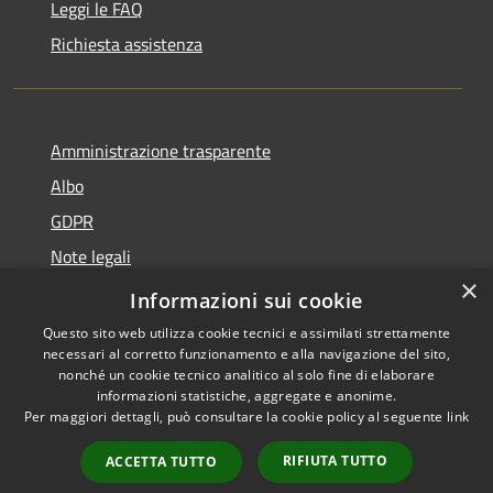
Leggi le FAQ
Richiesta assistenza
Amministrazione trasparente
Albo
GDPR
Note legali
×
Dichiarazione di accessibilità
Informazioni sui cookie
Questo sito web utilizza cookie tecnici e assimilati strettamente
necessari al corretto funzionamento e alla navigazione del sito,
nonché un cookie tecnico analitico al solo fine di elaborare
informazioni statistiche, aggregate e anonime.
RSS
Copyright © 2026 • Comune di
Per maggiori dettagli, può consultare la cookie policy al seguente
link
Accessibilità
Cattolica • Powered by
Privacy
Municipium
Accesso
•
RIFIUTA TUTTO
ACCETTA TUTTO
Cookie
redazione