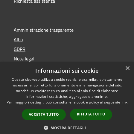
Richiesta assistenza
Amministrazione trasparente
Albo
GDPR
Note legali
×
Dichiarazione di accessibilità
Informazioni sui cookie
Questo sito web utilizza cookie tecnici e assimilati strettamente
necessari al corretto funzionamento e alla navigazione del sito,
nonché un cookie tecnico analitico al solo fine di elaborare
informazioni statistiche, aggregate e anonime.
RSS
Copyright © 2026 • Comune di
Per maggiori dettagli, può consultare la cookie policy al seguente
link
Accessibilità
Cattolica • Powered by
Privacy
Municipium
Accesso
•
RIFIUTA TUTTO
ACCETTA TUTTO
Cookie
redazione
Mappa del sito
MOSTRA DETTAGLI