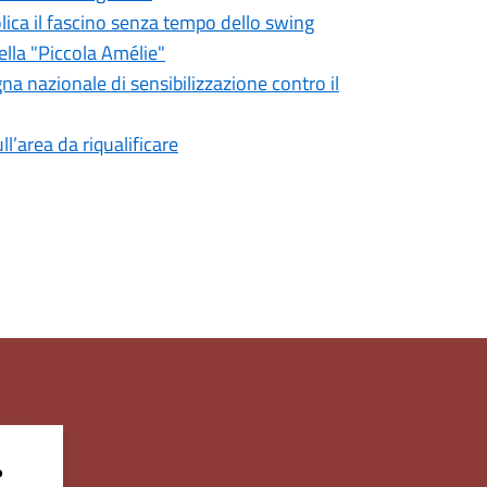
olica il fascino senza tempo dello swing
ella "Piccola Amélie"
gna nazionale di sensibilizzazione contro il
ll’area da riqualificare
?