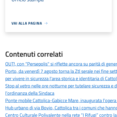
VAI ALLA PAGINA
Contenuti correlati
OUT!, con "Persepolis" si riflette ancora su parità di genere,
Porto, da venerdì 7 agosto torna la Ztl serale nei fine 
per vivere in sicurezza l'area storica e identitaria di Cattol
Stop al vetro nelle ore notturne per tutelare sicurezza e
l’ordinanza della Sindaca
Ponte mobile Cattolica-Gabicce Mare, inaugurata l’opera r
Hub urbano di via Bovio, Cattolica tra i comuni che hann
Centro Culturale Polivalente nella rete “I Rifugi” contro l