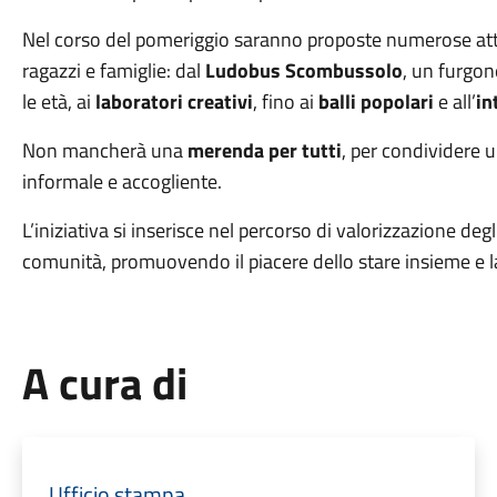
Nel corso del pomeriggio saranno proposte numerose atti
ragazzi e famiglie: dal
Ludobus Scombussolo
, un furgon
le età, ai
laboratori creativi
, fino ai
balli popolari
e all’
in
Non mancherà una
merenda per tutti
, per condividere
informale e accogliente.
L’iniziativa si inserisce nel percorso di valorizzazione deg
comunità, promuovendo il piacere dello stare insieme e la 
A cura di
Ufficio stampa