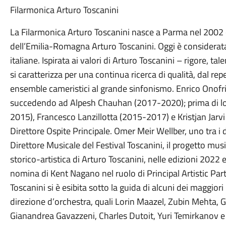
Filarmonica Arturo Toscanini
La Filarmonica Arturo Toscanini nasce a Parma nel 2002 
dell’Emilia-Romagna Arturo Toscanini. Oggi è considerata
italiane.
Ispirata ai valori di Arturo Toscanini – rigore, tal
si caratterizza per una continua ricerca di qualità, dal re
ensemble cameristici al grande sinfonismo.
Enrico Onofri
succedendo ad Alpesh Chauhan (2017-2020); prima di lo
2015), Francesco Lanzillotta (2015-2017) e Kristjan Jarv
Direttore Ospite Principale. Omer Meir Wellber, uno tra i di
Direttore Musicale del Festival Toscanini, il progetto music
storico-artistica di Arturo Toscanini, nelle edizioni 2022
nomina di Kent Nagano nel ruolo di Principal Artistic Par
Toscanini si è esibita sotto la guida di alcuni dei maggiori
direzione d’orchestra, quali Lorin Maazel, Zubin Mehta, 
Gianandrea Gavazzeni, Charles Dutoit, Yuri Temirkanov e Je