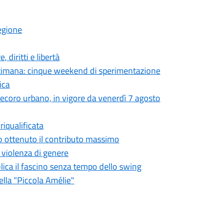
egione
 diritti e libertà
settimana: cinque weekend di sperimentazione
ica
 decoro urbano, in vigore da venerdì 7 agosto
iqualificata
o ottenuto il contributo massimo
a violenza di genere
olica il fascino senza tempo dello swing
ella "Piccola Amélie"