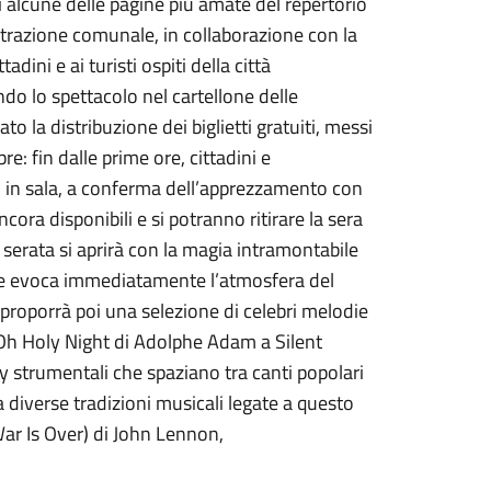
i alcune delle pagine più amate del repertorio
strazione comunale, in collaborazione con la
adini e ai turisti ospiti della città
do lo spettacolo nel cartellone delle
la distribuzione dei biglietti gratuiti, messi
e: fin dalle prime ore, cittadini e
to in sala, a conferma dell’apprezzamento con
ncora disponibili e si potranno ritirare la sera
 serata si aprirà con la magia intramontabile
 che evoca immediatamente l’atmosfera del
 proporrà poi una selezione di celebri melodie
da Oh Holy Night di Adolphe Adam a Silent
y strumentali che spaziano tra canti popolari
diverse tradizioni musicali legate a questo
War Is Over) di John Lennon,