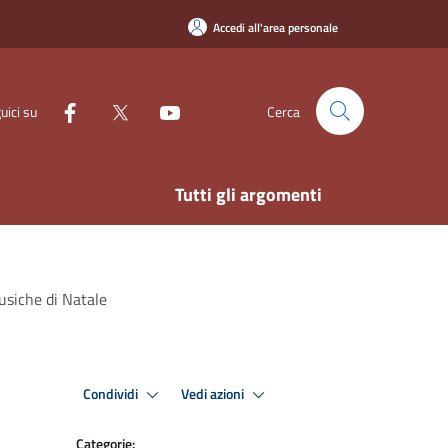
Accedi all'area personale
uici su
Cerca
Tutti gli argomenti
usiche di Natale
Condividi
Vedi azioni
Categorie: