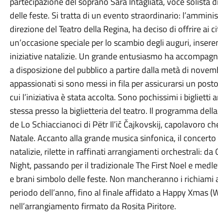
partecipazione del soprano Sara Intagliata, voce solista d
delle feste.
Si tratta di un evento straordinario: l’ammini
direzione del Teatro della Regina, ha deciso di offrire ai citt
un’occasione speciale per lo scambio degli auguri, inseren
iniziative natalizie.
Un grande entusiasmo ha accompagnato 
a disposizione del pubblico a partire dalla metà di novembr
appassionati si sono messi in fila per assicurarsi un pos
cui l’iniziativa è stata accolta.
Sono pochissimi i biglietti a
stessa presso la biglietteria del teatro.
Il programma della
de Lo Schiaccianoci di Pëtr Il’ič Čajkovskij, capolavoro
Natale. Accanto alla grande musica sinfonica, il concerto
natalizie, rilette in raffinati arrangiamenti orchestrali: 
Night, passando per il tradizionale The First Noel e medle
e brani simbolo delle feste.
Non mancheranno i richiami a 
periodo dell’anno, fino al finale affidato a Happy Xmas (
nell’arrangiamento firmato da Rosita Piritore.