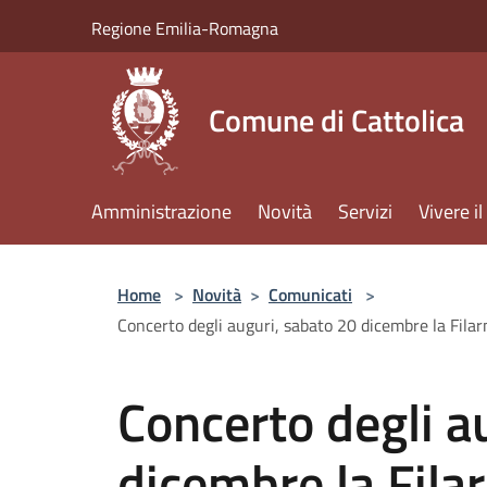
Salta al contenuto principale
Regione Emilia-Romagna
Comune di Cattolica
Amministrazione
Novità
Servizi
Vivere 
Home
>
Novità
>
Comunicati
>
Concerto degli auguri, sabato 20 dicembre la Filar
Concerto degli a
dicembre la Fila