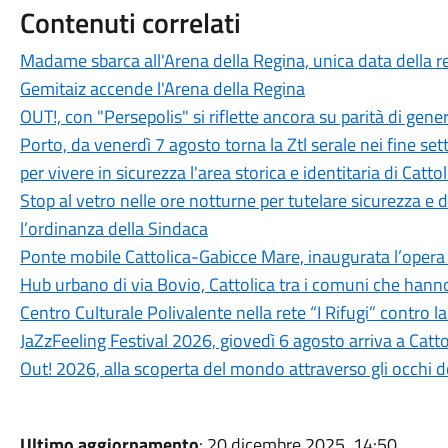
Contenuti correlati
Madame sbarca all'Arena della Regina, unica data della r
Gemitaiz accende l'Arena della Regina
OUT!, con "Persepolis" si riflette ancora su parità di genere,
Porto, da venerdì 7 agosto torna la Ztl serale nei fine 
per vivere in sicurezza l'area storica e identitaria di Cattol
Stop al vetro nelle ore notturne per tutelare sicurezza e
l’ordinanza della Sindaca
Ponte mobile Cattolica-Gabicce Mare, inaugurata l’opera r
Hub urbano di via Bovio, Cattolica tra i comuni che hann
Centro Culturale Polivalente nella rete “I Rifugi” contro l
JaZzFeeling Festival 2026, giovedì 6 agosto arriva a Catt
Out! 2026, alla scoperta del mondo attraverso gli occhi d
Ultimo aggiornamento
: 20 dicembre 2025, 14:50