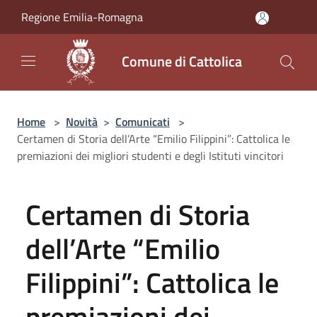
Salta al contenuto principale
Regione Emilia-Romagna
Comune di Cattolica
Home
>
Novità
>
Comunicati
>
Certamen di Storia dell’Arte “Emilio Filippini”: Cattolica le
premiazioni dei migliori studenti e degli Istituti vincitori
Certamen di Storia
dell’Arte “Emilio
Filippini”: Cattolica le
premiazioni dei