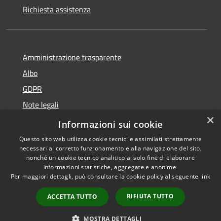
Richiesta assistenza
Amministrazione trasparente
Albo
GDPR
Note legali
×
Dichiarazione di accessibilità
Informazioni sui cookie
Questo sito web utilizza cookie tecnici e assimilati strettamente
necessari al corretto funzionamento e alla navigazione del sito,
nonché un cookie tecnico analitico al solo fine di elaborare
informazioni statistiche, aggregate e anonime.
RSS
Copyright © 2026 • Comune di
Per maggiori dettagli, può consultare la cookie policy al seguente
link
Accessibilità
Cattolica • Powered by
Privacy
Municipium
Accesso
•
RIFIUTA TUTTO
ACCETTA TUTTO
Cookie
redazione
Mappa del sito
MOSTRA DETTAGLI