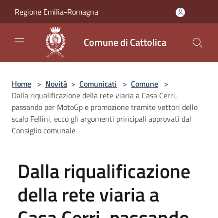
Salta al contenuto principale
Regione Emilia-Romagna
Comune di Cattolica
Home
>
Novità
>
Comunicati
>
Comune
>
Dalla riqualificazione della rete viaria a Casa Cerri,
passando per MotoGp e promozione tramite vettori dello
scalo Fellini, ecco gli argomenti principali approvati dal
Consiglio comunale
Dalla riqualificazione
della rete viaria a
Casa Cerri, passando