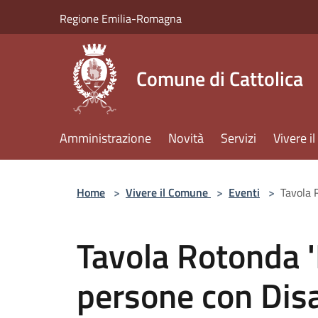
Salta al contenuto principale
Regione Emilia-Romagna
Comune di Cattolica
Amministrazione
Novità
Servizi
Vivere 
Home
>
Vivere il Comune
>
Eventi
>
Tavola R
Tavola Rotonda 'L
persone con Disa