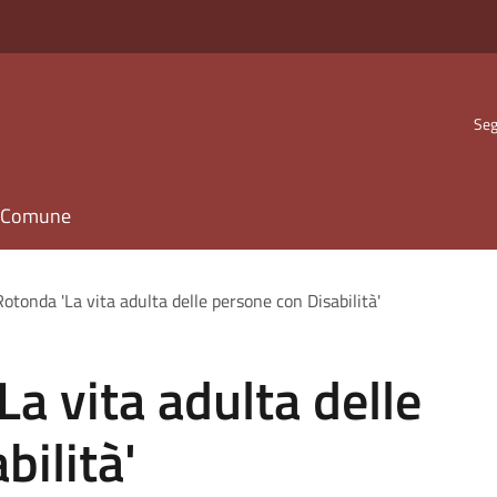
Seg
il Comune
otonda 'La vita adulta delle persone con Disabilità'
a vita adulta delle
bilità'