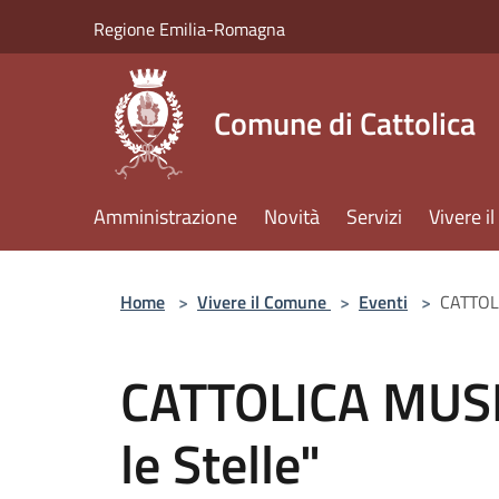
Salta al contenuto principale
Regione Emilia-Romagna
Comune di Cattolica
Amministrazione
Novità
Servizi
Vivere 
Home
>
Vivere il Comune
>
Eventi
>
CATTOLI
CATTOLICA MUSI
le Stelle"