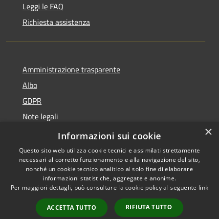
Leggi le FAQ
Richiesta assistenza
Amministrazione trasparente
Albo
GDPR
Note legali
×
Dichiarazione di accessibilità
Informazioni sui cookie
Questo sito web utilizza cookie tecnici e assimilati strettamente
necessari al corretto funzionamento e alla navigazione del sito,
nonché un cookie tecnico analitico al solo fine di elaborare
informazioni statistiche, aggregate e anonime.
RSS
Copyright © 2026 • Comune di
Per maggiori dettagli, può consultare la cookie policy al seguente
link
Accessibilità
Cattolica • Powered by
Privacy
Municipium
Accesso
•
RIFIUTA TUTTO
ACCETTA TUTTO
Cookie
redazione