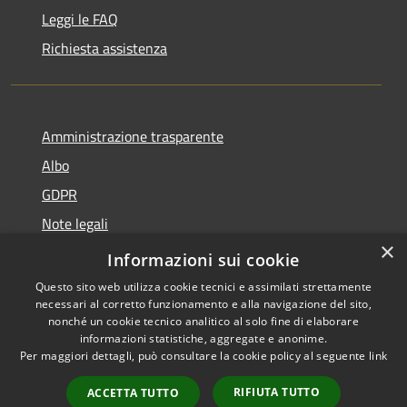
Leggi le FAQ
Richiesta assistenza
Amministrazione trasparente
Albo
GDPR
Note legali
×
Dichiarazione di accessibilità
Informazioni sui cookie
Questo sito web utilizza cookie tecnici e assimilati strettamente
necessari al corretto funzionamento e alla navigazione del sito,
nonché un cookie tecnico analitico al solo fine di elaborare
informazioni statistiche, aggregate e anonime.
RSS
Copyright © 2026 • Comune di
Per maggiori dettagli, può consultare la cookie policy al seguente
link
Accessibilità
Cattolica • Powered by
Privacy
Municipium
Accesso
•
RIFIUTA TUTTO
ACCETTA TUTTO